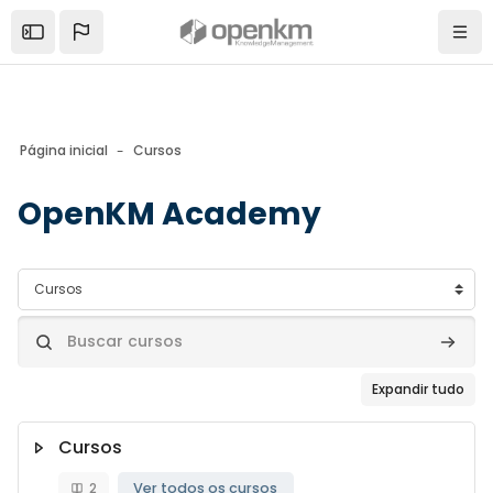
Skip to sidebar navigation menu
Skip to mobile navigation menu
Skip to page footer
Ir para o conteúdo principal
Open the sidebar
Nave
Página inicial
Cursos
OpenKM Academy
Blocos
Categorias de Cursos
Buscar cursos
Buscar
Expandir tudo
Cursos
2
Ver todos os cursos