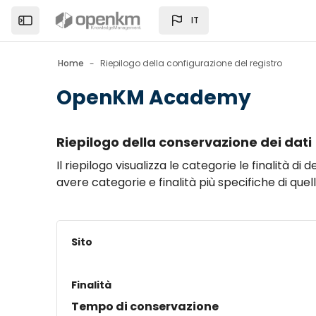
Skip to sidebar navigation menu
Skip to page footer
Vai al contenuto principale
IT
Open the sidebar
Home
Riepilogo della configurazione del registro
OpenKM Academy
Blocchi
Riepilogo della conservazione dei dati
Il riepilogo visualizza le categorie le finalità 
avere categorie e finalità più specifiche di quel
Sito
Finalità
Tempo di conservazione